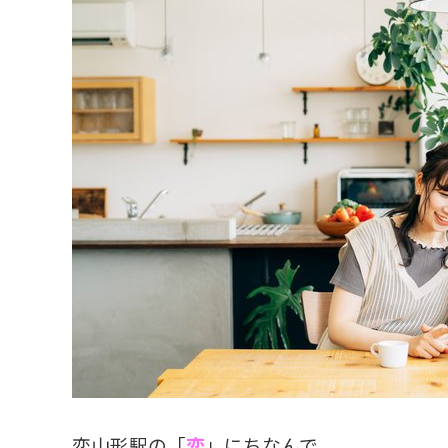
恋山形駅の「
恋
」にちなんで