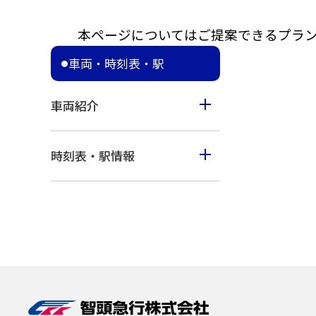
本ページについてはご提案できるプラン
車両・時刻表・駅
車両紹介
スーパーはくと
時刻表・駅情報
普通車両
智頭
イベント列車「あまつぼし」
恋山形
山郷
あわくら温泉
西粟倉