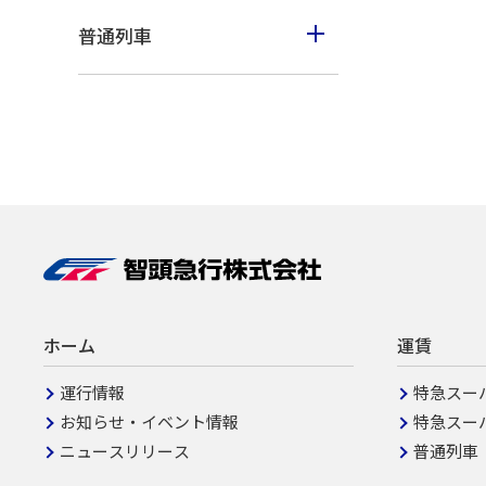
岡山駅から
大阪駅からの運賃表
普通列車
上郡駅から
三ノ宮駅からの運賃表
上郡駅から
佐用駅から
明石駅からの運賃表
苔縄駅から
大原駅から
姫路駅からの運賃表
河野原円心駅から
智頭駅から
上郡駅からの運賃表
久崎駅から
郡家駅から
佐用駅からの運賃表
佐用駅から
鳥取駅から
大原駅からの運賃表
平福駅から
智頭駅からの運賃表
石井駅から
郡家駅からの運賃表
ホーム
運賃
宮本武蔵駅から
鳥取駅からの運賃表
運行情報
特急スー
大原駅から
お知らせ・イベント情報
倉吉駅からの運賃表
特急スー
ニュースリリース
普通列車
西粟倉駅から