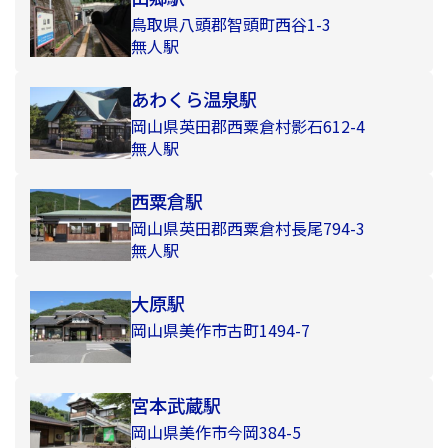
鳥取県八頭郡智頭町西谷1-3
無人駅
あわくら温泉駅
岡山県英田郡西粟倉村影石612-4
無人駅
西粟倉駅
岡山県英田郡西粟倉村長尾794-3
無人駅
大原駅
岡山県美作市古町1494-7
宮本武蔵駅
岡山県美作市今岡384-5