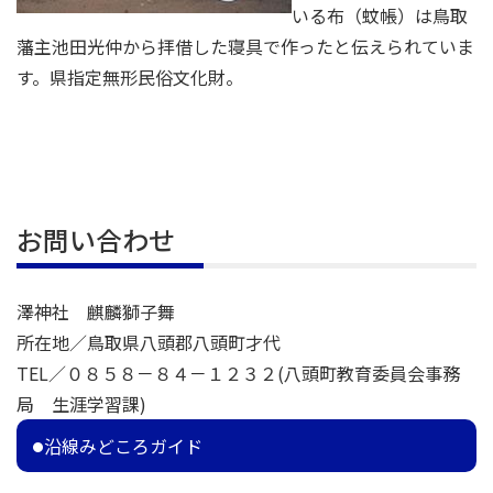
いる布（蚊帳）は鳥取
藩主池田光仲から拝借した寝具で作ったと伝えられていま
す。県指定無形民俗文化財。
お問い合わせ
澤神社 麒麟獅子舞
所在地／鳥取県八頭郡八頭町才代
TEL／０８５８－８４－１２３２(八頭町教育委員会事務
局 生涯学習課)
沿線みどころガイド