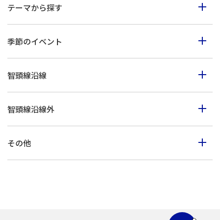
テーマから探す
食べる
季節のイベント
見る
春のイベント
歩く
智頭線沿線
夏のイベント
体験
智頭町
秋のイベント
買う
智頭線沿線外
西粟倉村
冬のイベント
鳥取市・岩美町
美作市
その他
八頭町・若桜町
佐用町
山陰海岸ジオパーク
倉吉市・湯梨浜町・三朝町
上郡町
北栄町・琴浦町
兵庫県北部