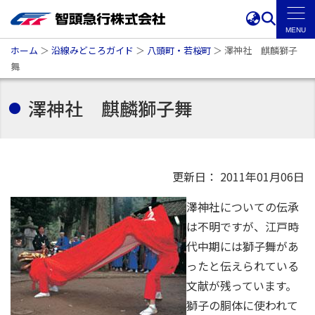
ホーム
＞
沿線みどころガイド
＞
八頭町・若桜町
＞
澤神社 麒麟獅子
舞
澤神社 麒麟獅子舞
更新日： 2011年01月06日
澤神社についての伝承
は不明ですが、江戸時
代中期には獅子舞があ
ったと伝えられている
文献が残っています。
獅子の胴体に使われて