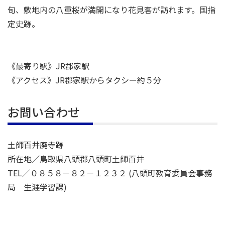
旬、敷地内の八重桜が満開になり花見客が訪れます。国指
定史跡。
《最寄り駅》JR郡家駅
《アクセス》JR郡家駅からタクシー約５分
お問い合わせ
土師百井廃寺跡
所在地／鳥取県八頭郡八頭町土師百井
TEL／０８５８－８２－１２３２ (八頭町教育委員会事務
局 生涯学習課)