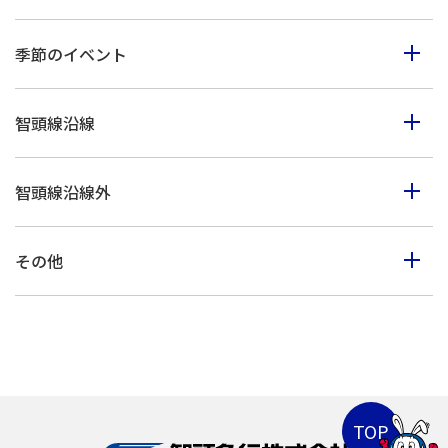
食べる
季節のイベント
見る
春のイベント
歩く
智頭線沿線
夏のイベント
体験
智頭町
秋のイベント
買う
智頭線沿線外
西粟倉村
冬のイベント
鳥取市・岩美町
美作市
その他
八頭町・若桜町
佐用町
山陰海岸ジオパーク
倉吉市・湯梨浜町・三朝町
上郡町
北栄町・琴浦町
兵庫県北部
兵庫県南部