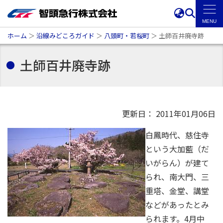
ホーム
＞
沿線みどころガイド
＞
八頭町・若桜町
＞
土師百井廃寺跡
土師百井廃寺跡
更新日： 2011年01月06日
白鳳時代、慈住寺
という大加藍（だ
いがらん）が建て
られ、南大門、三
重塔、金堂、講堂
などがあったとみ
られます。4月中