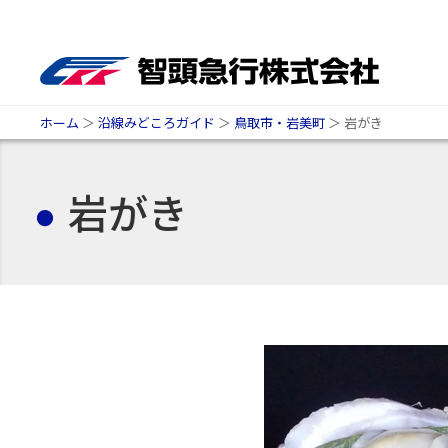
ホーム
＞
沿線みどころガイド
＞
鳥取市・岩美町
＞
岩がき
岩がき