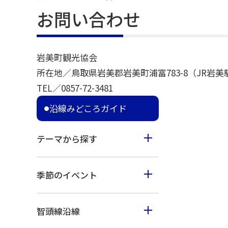
お問い合わせ
岩美町観光協会
所在地／鳥取県岩美郡岩美町浦富783-8（JR岩
TEL／0857-72-3481
沿線みどころガイド
テーマから探す
食べる
季節のイベント
見る
春のイベント
歩く
智頭線沿線
夏のイベント
体験