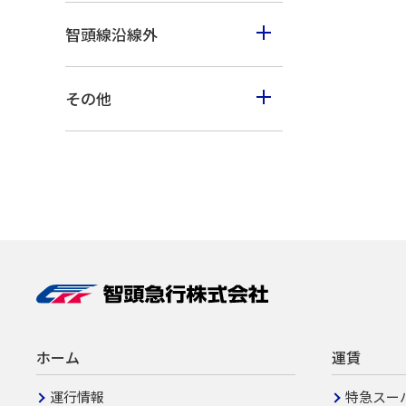
智頭町
秋のイベント
買う
智頭線沿線外
西粟倉村
冬のイベント
鳥取市・岩美町
美作市
その他
八頭町・若桜町
佐用町
山陰海岸ジオパーク
倉吉市・湯梨浜町・三朝町
上郡町
北栄町・琴浦町
兵庫県北部
兵庫県南部
ホーム
運賃
運行情報
特急スー