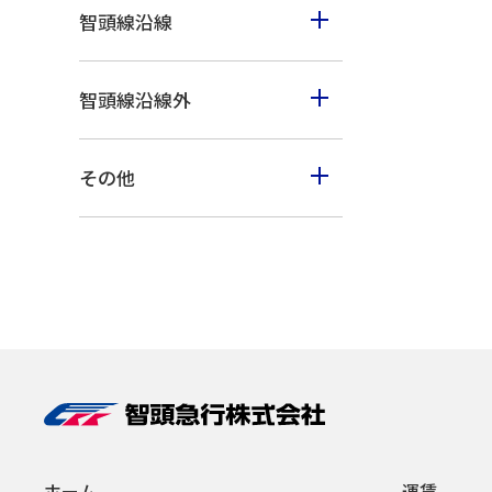
春のイベント
歩く
智頭線沿線
夏のイベント
体験
智頭町
秋のイベント
買う
智頭線沿線外
西粟倉村
冬のイベント
鳥取市・岩美町
美作市
その他
八頭町・若桜町
佐用町
山陰海岸ジオパーク
倉吉市・湯梨浜町・三朝町
上郡町
北栄町・琴浦町
兵庫県北部
兵庫県南部
ホーム
運賃