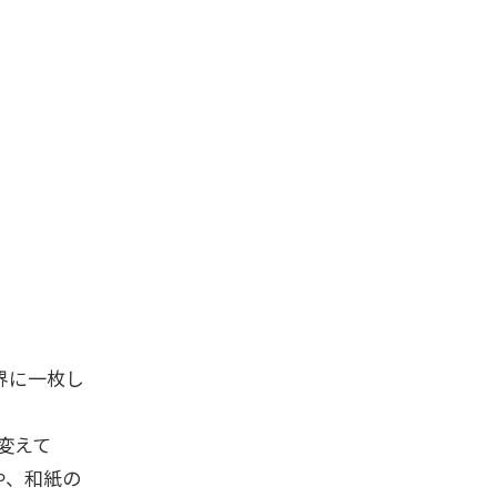
界に一枚し
変えて
や、和紙の