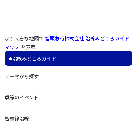
より大きな地図で
智頭急行株式会社 沿線みどころガイド
マップ
を表示
沿線みどころガイド
テーマから探す
食べる
季節のイベント
見る
春のイベント
歩く
智頭線沿線
夏のイベント
体験
智頭町
秋のイベント