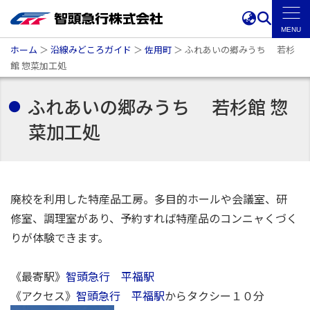
ホーム
＞
沿線みどころガイド
＞
佐用町
＞
ふれあいの郷みうち 若杉
館 惣菜加工処
ふれあいの郷みうち 若杉館 惣
菜加工処
廃校を利用した特産品工房。多目的ホールや会議室、研
修室、調理室があり、予約すれば特産品のコンニャくづく
りが体験できます。
《最寄駅》
智頭急行 平福駅
《アクセス》
智頭急行 平福駅
からタクシー１０分