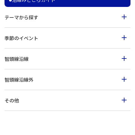
テーマから探す
食べる
季節のイベント
見る
春のイベント
歩く
智頭線沿線
夏のイベント
体験
智頭町
秋のイベント
買う
智頭線沿線外
西粟倉村
冬のイベント
鳥取市・岩美町
美作市
その他
八頭町・若桜町
佐用町
山陰海岸ジオパーク
倉吉市・湯梨浜町・三朝町
上郡町
北栄町・琴浦町