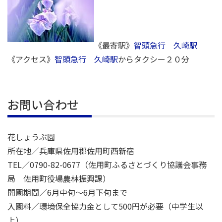
《最寄駅》
智頭急行 久崎駅
《アクセス》
智頭急行 久崎駅
からタクシー２０分
お問い合わせ
花しょうぶ園
所在地／兵庫県佐用郡佐用町西新宿
TEL／0790-82-0677（佐用町ふるさとづくり協議会事務
局 佐用町役場農林振興課）
開園期間／6月中旬～6月下旬まで
入園料／環境保全協力金として500円が必要（中学生以
上）