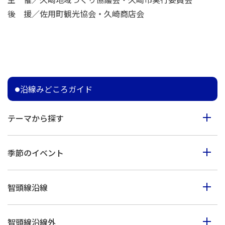
後 援／佐用町観光協会・久崎商店会
沿線みどころガイド
テーマから探す
食べる
季節のイベント
見る
春のイベント
歩く
智頭線沿線
夏のイベント
体験
智頭町
秋のイベント
買う
智頭線沿線外