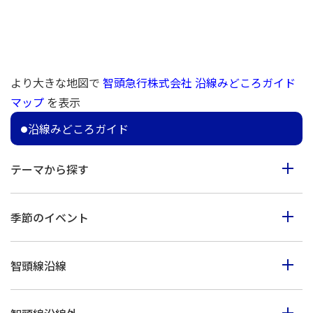
より大きな地図で
智頭急行株式会社 沿線みどころガイド
マップ
を表示
沿線みどころガイド
テーマから探す
食べる
季節のイベント
見る
春のイベント
歩く
智頭線沿線
夏のイベント
体験
智頭町
秋のイベント
買う