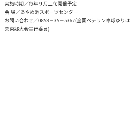
実施時期／毎年９月上旬開催予定
会 場／あやめ池スポーツセンター
お問い合わせ／0858－35－5367(全国ベテラン卓球ゆりは
ま東郷大会実行委員)