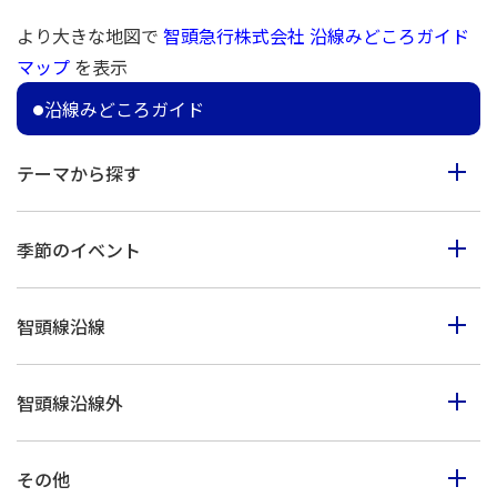
より大きな地図で
智頭急行株式会社 沿線みどころガイド
マップ
を表示
沿線みどころガイド
テーマから探す
食べる
季節のイベント
見る
春のイベント
歩く
智頭線沿線
夏のイベント
体験
智頭町
秋のイベント
買う
智頭線沿線外
西粟倉村
冬のイベント
鳥取市・岩美町
美作市
その他