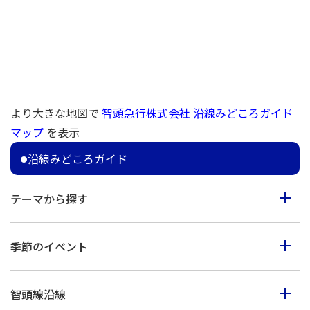
より大きな地図で
智頭急行株式会社 沿線みどころガイド
マップ
を表示
沿線みどころガイド
テーマから探す
食べる
季節のイベント
見る
春のイベント
歩く
智頭線沿線
夏のイベント