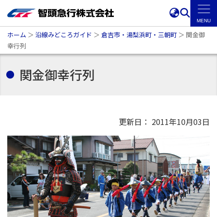
ホーム
＞
沿線みどころガイド
＞
倉吉市・湯梨浜町・三朝町
＞
関金御
幸行列
関金御幸行列
更新日： 2011年10月03日