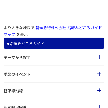
より大きな地図で
智頭急行株式会社 沿線みどころガイド
マップ
を表示
沿線みどころガイド
テーマから探す
食べる
季節のイベント
見る
春のイベント
歩く
智頭線沿線
夏のイベント
体験
智頭町
秋のイベント
買う
智頭線沿線外