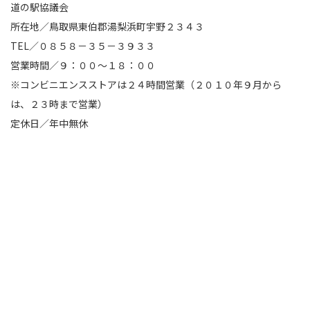
道の駅協議会
所在地／鳥取県東伯郡湯梨浜町宇野２３４３
TEL／
０８５８－３５－３９３３
営業時間／９：００～１８：００
※コンビニエンスストアは２４時間営業（２０１０年９月から
は、２３時まで営業）
定休日／年中無休