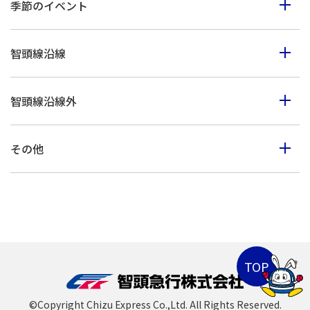
季節のイベント
見る
春のイベント
歩く
智頭線沿線
夏のイベント
体験
智頭町
秋のイベント
買う
智頭線沿線外
西粟倉村
冬のイベント
鳥取市・岩美町
美作市
その他
八頭町・若桜町
佐用町
山陰海岸ジオパーク
倉吉市・湯梨浜町・三朝町
上郡町
北栄町・琴浦町
兵庫県北部
兵庫県南部
©Copyright Chizu Express Co.,Ltd. All Rights Reserved.