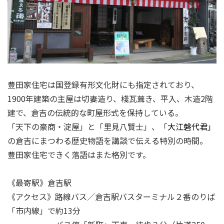
豊田家住宅は国登録有形文化財にも指定されており、
1900年建築の主屋は切妻造り、棧瓦葺き、平入、木造2階
建で、倉吉の伝統的な町屋形式を保持している。
「天下の豪商・淀屋」と「里見八賢士」、「
大江磐代君」
の倉吉にまつわる歴史物語を講談で伝える特別の時間。
豊田家住宅できく落語はまた格別です。
《最寄駅》倉吉駅
《アクセス》路線バス／倉吉駅バスターミナル２番のりば
「市内線」で約13分