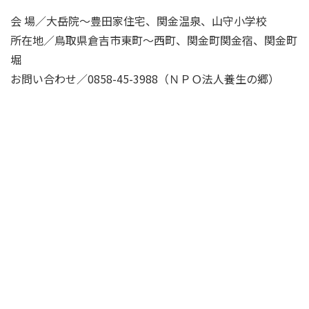
会 場／大岳院～豊田家住宅、関金温泉、山守小学校
所在地／鳥取県倉吉市東町～西町、関金町関金宿、関金町
堀
お問い合わせ／0858-45-3988（ＮＰＯ法人養生の郷）