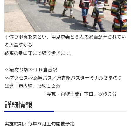
手作り甲冑をまとい、里見忠義と８人の家臣が葬られてい
る大岳院から
終焉の地山守まで練り歩きます。
<<最寄り駅>>ＪＲ倉吉駅
<<アクセス>>路線バス／倉吉駅バスターミナル２番のり
ば発「市内線」で約１２分
「赤瓦・白壁土蔵」下車、徒歩５分
詳細情報
実施時期／毎年９月上旬開催予定