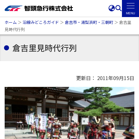
ホーム
＞
沿線みどころガイド
＞
倉吉市・湯梨浜町・三朝町
＞
倉吉里
見時代行列
倉吉里見時代行列
更新日： 2011年09月15日