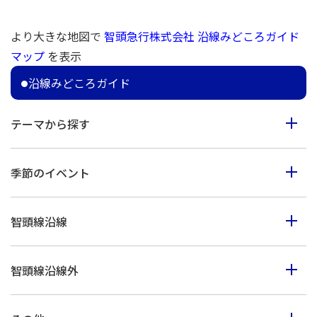
より大きな地図で
智頭急行株式会社 沿線みどころガイド
マップ
を表示
沿線みどころガイド
テーマから探す
食べる
季節のイベント
見る
春のイベント
歩く
智頭線沿線
夏のイベント
体験
智頭町
秋のイベント
買う
智頭線沿線外
西粟倉村
冬のイベント
鳥取市・岩美町
美作市