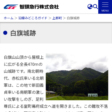
ホーム
＞
沿線みどころガイド
＞
上郡町
＞
白旗城跡
白旗城跡
白旗山山頂から屋根上
に広がる全長470ｍの
山城跡です。南北朝時
代、赤松氏率いる北朝
軍は、この地で新田義
貞率いる南朝軍の激し
い攻撃をしのぎ、足利
尊氏による室町幕府成立へ道を開きました。この難攻不落