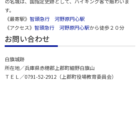
の名城は、国指定史跡として、ハイキング客で賑わいま
す。
《最寄駅》
智頭急行 河野原円心駅
《アクセス》
智頭急行 河野原円心駅
から徒歩２０分
お問い合わせ
白旗城跡
所在地／兵庫県赤穂郡上郡町細野白旗山
ＴＥＬ／0791-52-2912（上郡町役場教育委員会）