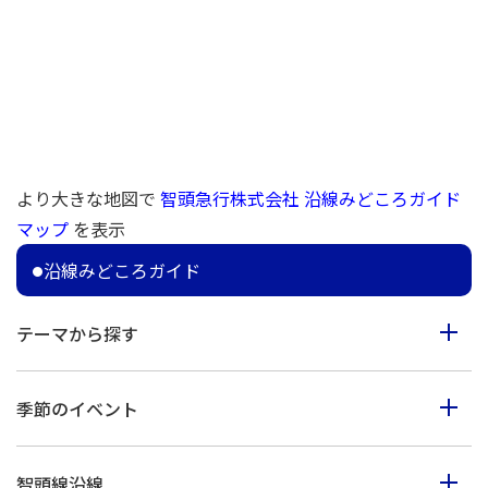
より大きな地図で
智頭急行株式会社 沿線みどころガイド
マップ
を表示
沿線みどころガイド
テーマから探す
食べる
季節のイベント
見る
春のイベント
歩く
智頭線沿線