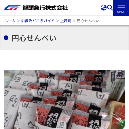
ホーム
＞
沿線みどころガイド
＞
上郡町
＞
円心せんべい
円心せんべい