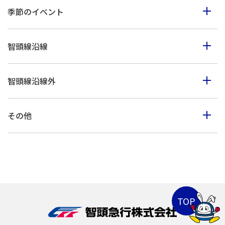
食べる
季節のイベント
見る
春のイベント
歩く
智頭線沿線
夏のイベント
体験
智頭町
秋のイベント
買う
智頭線沿線外
西粟倉村
冬のイベント
鳥取市・岩美町
美作市
その他
八頭町・若桜町
佐用町
山陰海岸ジオパーク
倉吉市・湯梨浜町・三朝町
上郡町
北栄町・琴浦町
兵庫県北部
兵庫県南部