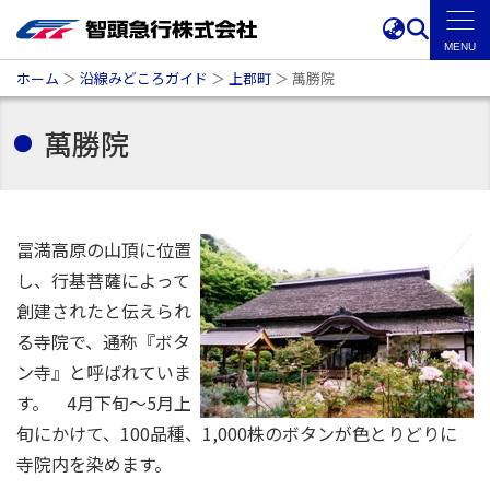
ホーム
＞
沿線みどころガイド
＞
上郡町
＞
萬勝院
萬勝院
冨満高原の山頂に位置
し、行基菩薩によって
創建されたと伝えられ
る寺院で、通称『ボタ
ン寺』と呼ばれていま
す。 4月下旬～5月上
旬にかけて、100品種、1,000株のボタンが色とりどりに
寺院内を染めます。