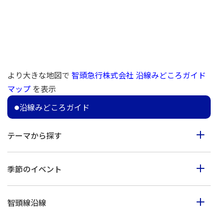
より大きな地図で
智頭急行株式会社 沿線みどころガイド
マップ
を表示
沿線みどころガイド
テーマから探す
食べる
季節のイベント
見る
春のイベント
歩く
智頭線沿線
夏のイベント
体験