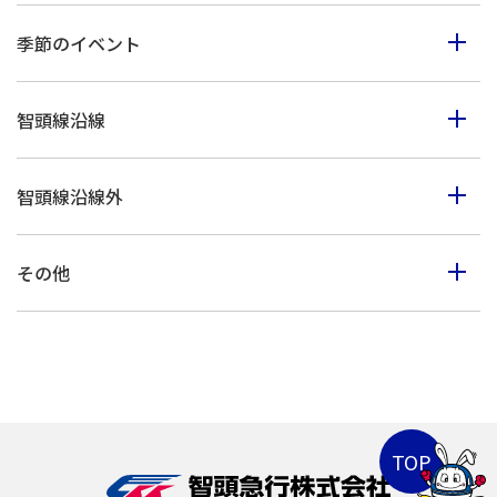
食べる
季節のイベント
見る
春のイベント
歩く
智頭線沿線
夏のイベント
体験
智頭町
秋のイベント
買う
智頭線沿線外
西粟倉村
冬のイベント
鳥取市・岩美町
美作市
その他
八頭町・若桜町
佐用町
山陰海岸ジオパーク
倉吉市・湯梨浜町・三朝町
上郡町
北栄町・琴浦町
兵庫県北部
兵庫県南部