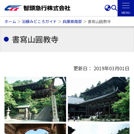
ホーム
＞
沿線みどころガイド
＞
兵庫県南部
＞
書寫山圓教寺
書寫山圓教寺
更新日： 2019年03月01日