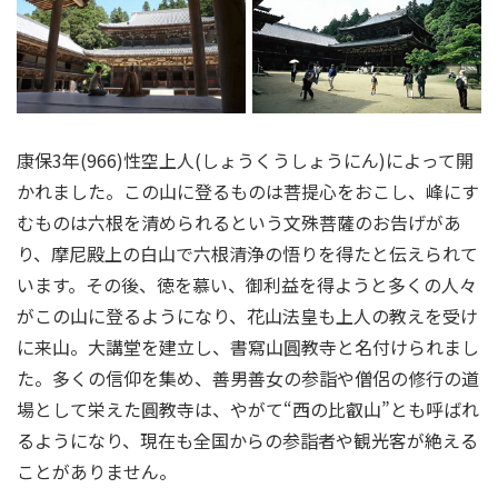
康保3年(966)性空上人(しょうくうしょうにん)によって開
かれました。この山に登るものは菩提心をおこし、峰にす
むものは六根を清められるという文殊菩薩のお告げがあ
り、摩尼殿上の白山で六根清浄の悟りを得たと伝えられて
います。その後、徳を慕い、御利益を得ようと多くの人々
がこの山に登るようになり、花山法皇も上人の教えを受け
に来山。大講堂を建立し、書寫山圓教寺と名付けられまし
た。多くの信仰を集め、善男善女の参詣や僧侶の修行の道
場として栄えた圓教寺は、やがて“西の比叡山”とも呼ばれ
るようになり、現在も全国からの参詣者や観光客が絶える
ことがありません。