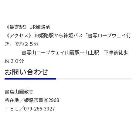
《最寄駅》 JR姫路駅
《アクセス》JR姫路駅から神姫バス「書写ロープウェイ行
き」で約２５分
書写山ロープウェイ山麓駅～山上駅 下車後徒歩
約２０分
お問い合わせ
書寫山圓教寺
所在地／姫路市書写2968
ＴＥＬ／079-266-3327