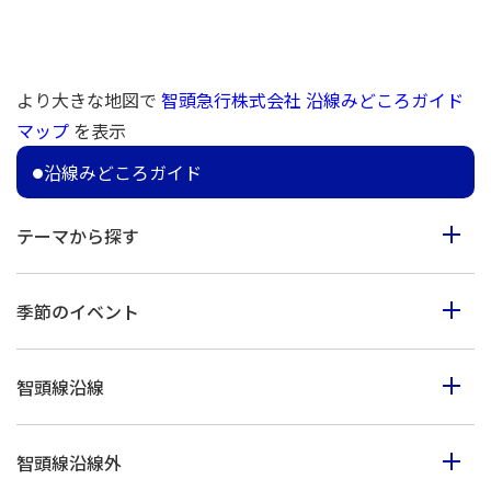
より大きな地図で
智頭急行株式会社 沿線みどころガイド
マップ
を表示
沿線みどころガイド
テーマから探す
食べる
季節のイベント
見る
春のイベント
歩く
智頭線沿線
夏のイベント
体験
智頭町
秋のイベント
買う
智頭線沿線外
西粟倉村
冬のイベント