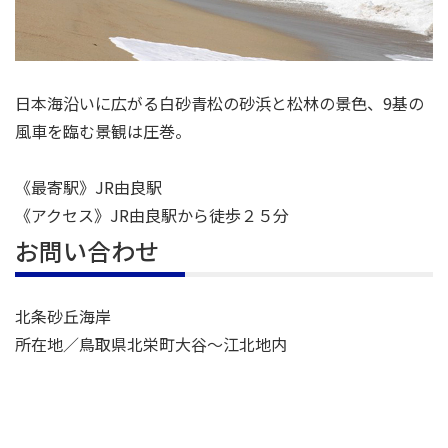
日本海沿いに広がる白砂青松の砂浜と松林の景色、9基の
風車を臨む景観は圧巻。
《最寄駅》JR由良駅
《アクセス》JR由良駅から徒歩２５分
お問い合わせ
北条砂丘海岸
所在地／鳥取県北栄町大谷～江北地内