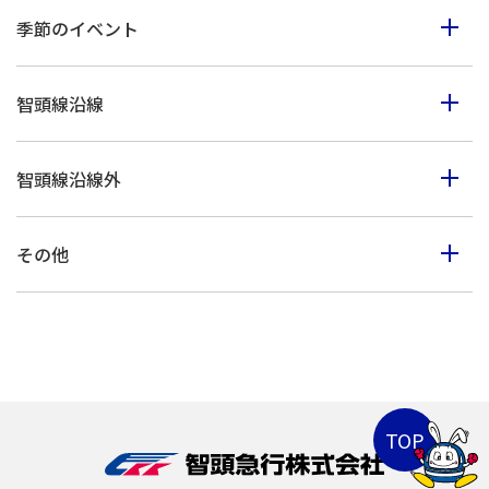
食べる
季節のイベント
見る
春のイベント
歩く
智頭線沿線
夏のイベント
体験
智頭町
秋のイベント
買う
智頭線沿線外
西粟倉村
冬のイベント
鳥取市・岩美町
美作市
その他
八頭町・若桜町
佐用町
山陰海岸ジオパーク
倉吉市・湯梨浜町・三朝町
上郡町
北栄町・琴浦町
兵庫県北部
兵庫県南部