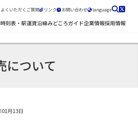
よくいただくご質問
リンク
お問い合わせ
language
・時刻表・駅
運賃
沿線みどころガイド
企業情報
採用情報
売について
年01月13日