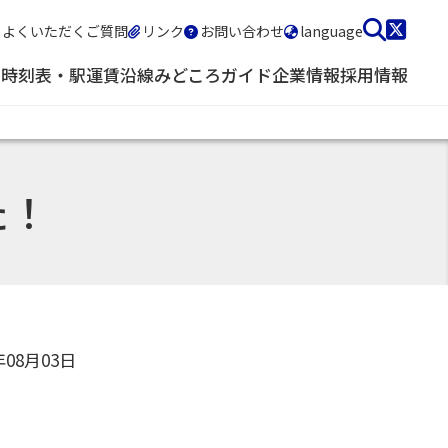
よくいただくご質問
リンク
お問い合わせ
language
・時刻表・駅
運賃
沿線みどころガイド
企業情報
採用情報
た！
年08月03日