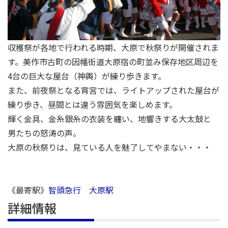
収穫祭が各地で行われる時期、大原で秋祭りが開催されま
す。美作市古町の因幡街道大原宿の町並み保存地区周辺を
4台の巨大な屋台（神輿）が練り歩きます。
また、前夜祭となる宵宮では、ライトアップされた屋台が
練り歩き、昼間とは違う雰囲気を楽しめます。
輝く金具、金糸銀糸の衣装を纏い、地響きする大太鼓と
男たちの怒涛の声。
大原の秋祭りは、見ている人を魅了してやまない・・・
《最寄駅》
智頭急行 大原駅
詳細情報