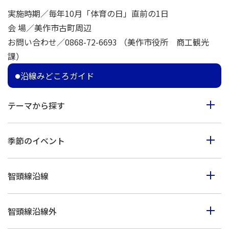
実施時期／毎年10月「体育の日」直前の1日
会 場／美作市古町周辺
お問い合わせ／0868-72-6693 （美作市役所 商工観光
課）
沿線みどころガイド
テーマから探す
食べる
季節のイベント
見る
春のイベント
歩く
智頭線沿線
夏のイベント
体験
智頭町
秋のイベント
買う
智頭線沿線外
西粟倉村
冬のイベント