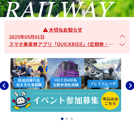
2025年04月01日
智頭急行 カスタマーハラスメントに対する基本方針
2025年05月01日
大切なお知らせ
スマホ乗車券アプリ「QUICKRIDE」(定期券・回数券・1日乗車券）
2024年07月04日
駅構内において列車等を撮影されるお客様へのお願い
2024年09月06日
「スーパーはくと」「スーパーいなば」全席指定席化について
2024年04月22日
『スーパーはくと名探偵コナン号』の枕カバー盗難に関して
2023年12月07日
スーパーはくと 名探偵コナン号 運行予定表
2023年10月10日
特急料金改定のお知らせ